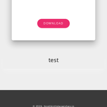
DOWNLOAD
test
© 2026,
hindibirthdaywishes.in