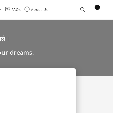
items
FAQs
About Us
Cart
मिले।
your dreams.