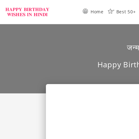
Home
Best 50+
जन्म
Happy Birth