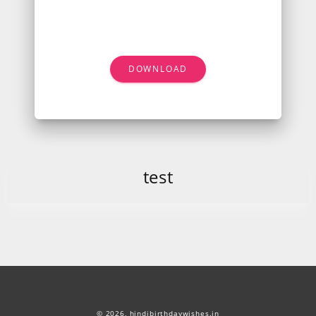
DOWNLOAD
test
© 2026,
hindibirthdaywishes.in